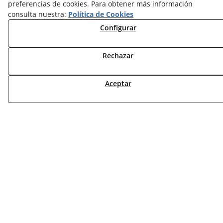
preferencias de cookies. Para obtener más información
NOTICIAS VENTILACIÓN
consulta nuestra:
Política de Cookies
NOTICIAS ACS
Configurar
TARIFAS FABRICANTES
NOVEDADES
Rechazar
MI CUENTA
Aceptar
CONTÁCTANOS
DEVOLUCIONES
TRABAJA CON NOSOTROS
¿QUIENES SOMOS?
AVISO LEGAL
POLÍTICA DE COOKIES
POLÍTICA DE PRIVACIDAD
DERECHO DESISITIMIENTO
CONDICIONES USO
CONDICIONES COMPRA
FINANCIACIÓN