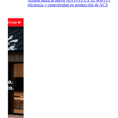
Ariston lanza la nueva NUOS PLUS S2 WIFI FS: la
eficiencia y conectividad en producción de ACS