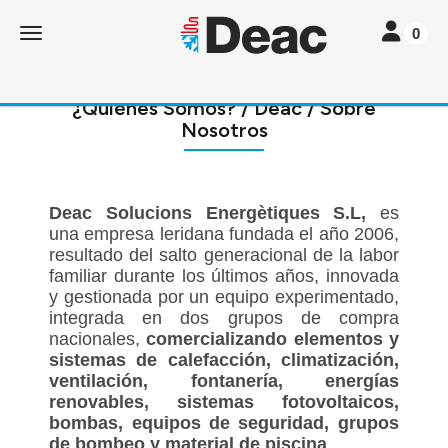
Toggle navi
Toggle navigation
0
¿Quiénes Somos? / Deac / Sobre
Nosotros
Deac Solucions Energètiques S.L,
es
una empresa leridana fundada el año 2006,
resultado del salto generacional de la labor
familiar durante los últimos años, innovada
y gestionada por un equipo experimentado,
integrada en dos grupos de compra
nacionales,
comercializando elementos y
sistemas de calefacción, climatización,
ventilación, fontanería, energías
renovables, sistemas fotovoltaicos,
bombas, equipos de seguridad, grupos
de bombeo y material de piscina
.