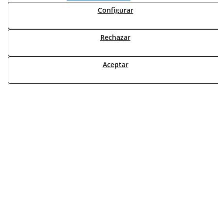
NOTICIAS VENTILACIÓN
Configurar
NOTICIAS ACS
Rechazar
TARIFAS FABRICANTES
NOVEDADES
Aceptar
MI CUENTA
CONTÁCTANOS
DEVOLUCIONES
TRABAJA CON NOSOTROS
¿QUIENES SOMOS?
AVISO LEGAL
POLÍTICA DE COOKIES
POLÍTICA DE PRIVACIDAD
DERECHO DESISITIMIENTO
CONDICIONES USO
CONDICIONES COMPRA