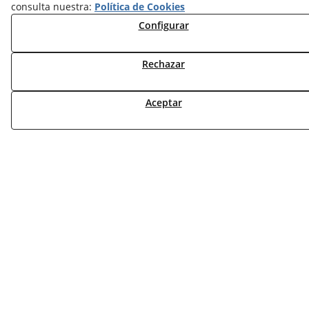
NOTICIAS BIOMASA
consulta nuestra:
Política de Cookies
NOTICIAS VENTILACIÓN
Configurar
NOTICIAS ACS
Rechazar
TARIFAS FABRICANTES
NOVEDADES
Aceptar
MI CUENTA
CONTÁCTANOS
DEVOLUCIONES
TRABAJA CON NOSOTROS
¿QUIENES SOMOS?
AVISO LEGAL
POLÍTICA DE COOKIES
POLÍTICA DE PRIVACIDAD
DERECHO DESISITIMIENTO
CONDICIONES USO
CONDICIONES COMPRA