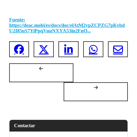
Fuente:
https://deac.mobi/es/docs/doc/elAtM2ypZCPZG7pKybd
U2I85uS7YiPpqVuuNXYA53in2FnO...
Contactar