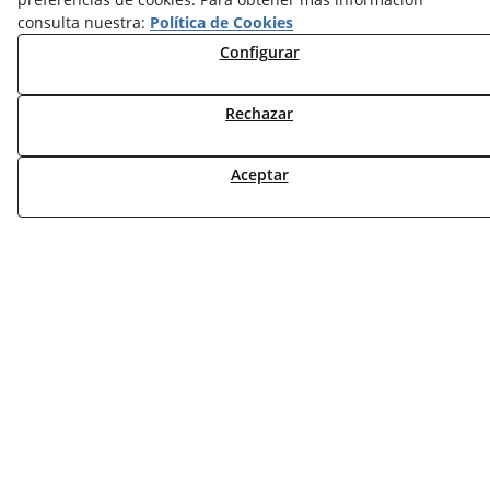
consulta nuestra:
Política de Cookies
TARIFAS FABRICANTES
Configurar
NOVEDADES
MI CUENTA
Rechazar
CONTÁCTANOS
DEVOLUCIONES
Aceptar
TRABAJA CON NOSOTROS
¿QUIENES SOMOS?
AVISO LEGAL
POLÍTICA DE COOKIES
POLÍTICA DE PRIVACIDAD
DERECHO DESISITIMIENTO
CONDICIONES USO
CONDICIONES COMPRA
FINANCIACIÓN
ODR