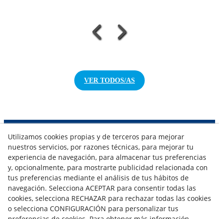
VER TODOS/AS
Utilizamos cookies propias y de terceros para mejorar
NOTICIAS AEROTERMIA
nuestros servicios, por razones técnicas, para mejorar tu
NOTICIAS FOTOVOLTAICA
experiencia de navegación, para almacenar tus preferencias
NOTICIAS CLIMATIZACIÓN
y, opcionalmente, para mostrarte publicidad relacionada con
NOTICIAS CALEFACCIÓN
tus preferencias mediante el análisis de tus hábitos de
NOTICIAS BIOMASA
navegación. Selecciona ACEPTAR para consentir todas las
NOTICIAS VENTILACIÓN
cookies, selecciona RECHAZAR para rechazar todas las cookies
NOTICIAS ACS
o selecciona CONFIGURACIÓN para personalizar tus
preferencias de cookies. Para obtener más información