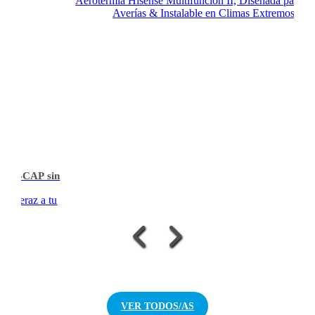
Aerotermia Hisense Multifunción II, Diseñada para Ev
Averías & Instalable en Climas Extremos
ea T-CAP sin
 & veraz a tu
VER TODOS/AS