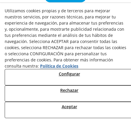
Utilizamos cookies propias y de terceros para mejorar
nuestros servicios, por razones técnicas, para mejorar tu
experiencia de navegación, para almacenar tus preferencias
y, opcionalmente, para mostrarte publicidad relacionada con
NOTICIAS AEROTERMIA
tus preferencias mediante el análisis de tus hábitos de
NOTICIAS FOTOVOLTAICA
navegación. Selecciona ACEPTAR para consentir todas las
NOTICIAS CLIMATIZACIÓN
cookies, selecciona RECHAZAR para rechazar todas las cookies
NOTICIAS CALEFACCIÓN
o selecciona CONFIGURACIÓN para personalizar tus
NOTICIAS BIOMASA
preferencias de cookies. Para obtener más información
NOTICIAS VENTILACIÓN
consulta nuestra:
Política de Cookies
NOTICIAS ACS
Configurar
TARIFAS FABRICANTES
Rechazar
NOVEDADES
MI CUENTA
Aceptar
CONTÁCTANOS
DEVOLUCIONES
TRABAJA CON NOSOTROS