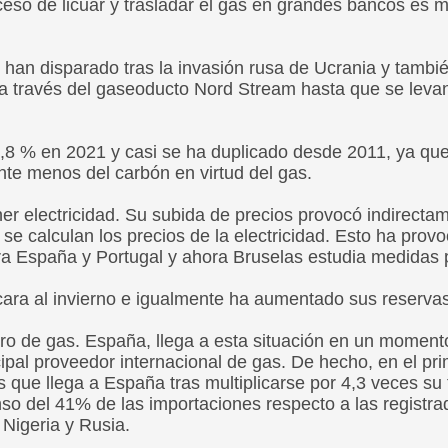
roceso de licuar y trasladar el gas en grandes bancos e
se han disparado tras la invasión rusa de Ucrania y tam
 a través del gaseoducto Nord Stream hasta que se leva
7,8 % en 2021 y casi se ha duplicado desde 2011, ya qu
nte menos del carbón en virtud del gas.
er electricidad. Su subida de precios provocó indirect
e se calculan los precios de la electricidad. Esto ha pr
 España y Portugal y ahora Bruselas estudia medidas pa
ara al invierno e igualmente ha aumentado sus reservas
nistro de gas. España, llega a esta situación en un moment
ncipal proveedor internacional de gas. De hecho, en el 
s que llega a España tras multiplicarse por 4,3 veces su
so del 41% de las importaciones respecto a las registra
 Nigeria y Rusia.