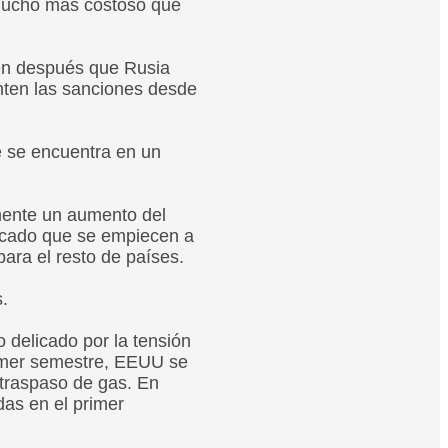
s mucho más costoso que
bién después que Rusia
nten las sanciones desde
e se encuentra en un
amente un aumento del
ovocado que se empiecen a
ra el resto de países.
.
o delicado por la tensión
primer semestre, EEUU se
 traspaso de gas. En
das en el primer