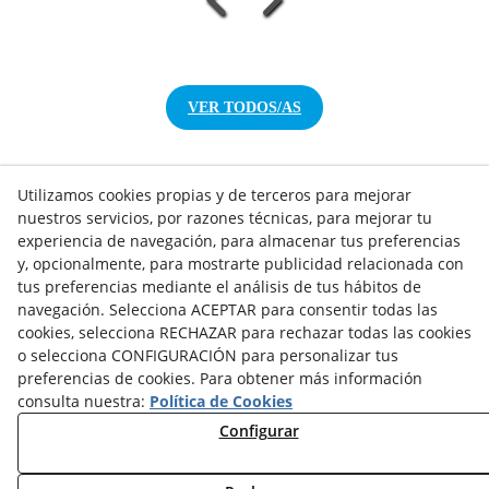
VER TODOS/AS
Utilizamos cookies propias y de terceros para mejorar
nuestros servicios, por razones técnicas, para mejorar tu
experiencia de navegación, para almacenar tus preferencias
NOTICIAS AEROTERMIA
y, opcionalmente, para mostrarte publicidad relacionada con
NOTICIAS FOTOVOLTAICA
tus preferencias mediante el análisis de tus hábitos de
NOTICIAS CLIMATIZACIÓN
navegación. Selecciona ACEPTAR para consentir todas las
NOTICIAS CALEFACCIÓN
cookies, selecciona RECHAZAR para rechazar todas las cookies
NOTICIAS BIOMASA
o selecciona CONFIGURACIÓN para personalizar tus
NOTICIAS VENTILACIÓN
preferencias de cookies. Para obtener más información
NOTICIAS ACS
consulta nuestra:
Política de Cookies
Configurar
TARIFAS FABRICANTES
NOVEDADES