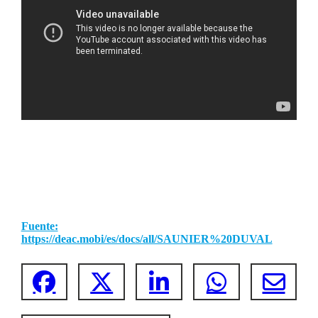
Fuente:
https://deac.mobi/es/docs/all/SAUNIER%20DUVAL