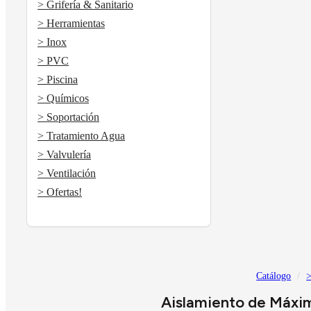
> Grifería & Sanitario
> Herramientas
> Inox
> PVC
> Piscina
> Químicos
> Soportación
> Tratamiento Agua
> Valvulería
> Ventilación
> Ofertas!
Catálogo
>
Aislamiento de Máxim