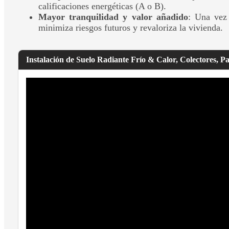
calificaciones energéticas (A o B).
Mayor tranquilidad y valor añadido
: Una vez 
minimiza riesgos futuros y revaloriza la vivienda.
Instalación de Suelo Radiante Frío & Calor, Colectores, P