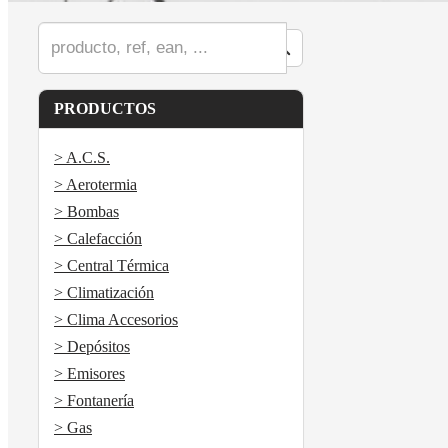
PRODUCTOS
> A.C.S.
> Aerotermia
> Bombas
> Calefacción
> Central Térmica
> Climatización
> Clima Accesorios
> Depósitos
> Emisores
> Fontanería
> Gas