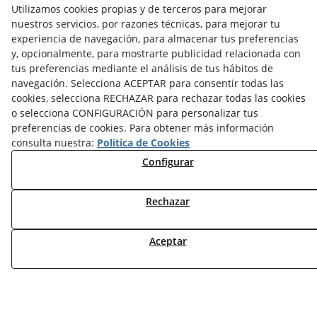
Utilizamos cookies propias y de terceros para mejorar
nuestros servicios, por razones técnicas, para mejorar tu
TARIFAS FABRICANTES
experiencia de navegación, para almacenar tus preferencias
NOVEDADES
y, opcionalmente, para mostrarte publicidad relacionada con
MI CUENTA
tus preferencias mediante el análisis de tus hábitos de
navegación. Selecciona ACEPTAR para consentir todas las
CONTÁCTANOS
cookies, selecciona RECHAZAR para rechazar todas las cookies
o selecciona CONFIGURACIÓN para personalizar tus
DEVOLUCIONES
preferencias de cookies. Para obtener más información
TRABAJA CON NOSOTROS
consulta nuestra:
Política de Cookies
Configurar
¿QUIENES SOMOS?
AVISO LEGAL
POLÍTICA DE COOKIES
Rechazar
POLÍTICA DE PRIVACIDAD
DERECHO DESISITIMIENTO
Aceptar
CONDICIONES USO
CONDICIONES COMPRA
FINANCIACIÓN
ODR