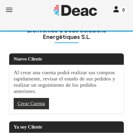
Toggle navi
Toggle navigation
0
Bienvenido a Deac Solucions
Energètiques S.L.
Nuevo Cliente
Al crear una cuenta podrá realizar sus compras
rapidamente, revisar el estado de sus pedidos y
realizar un seguimiento de los pedidos
anteriores.
Crear Cuenta
Ya soy Cliente