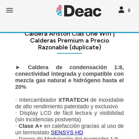
Toggle navi
Toggle navigation
0
Caldera Ariston Clas One Wifi |
Calderas Premium a Precio
Razonable (duplicate)
► Caldera de condensación 1:8,
conectividad integrada y compatible con
mezcla gas natural e hidrógeno hasta el
20%
· Intercambiador
XTRATECH
de inoxidable
de alto rendimiento patentado y exclusivo
· Display LCD de fácil lectura y visibilidad
(sin incidencias postventa)
·
Clase A+
en calefacción gracias al uso de
un termostato
SENSYS HD