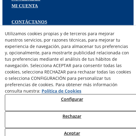
MI CUENTA
CONTÁCTANOS
DEVOLUCIONES
Utilizamos cookies propias y de terceros para mejorar
TRABAJA CON NOSOTROS
nuestros servicios, por razones técnicas, para mejorar tu
experiencia de navegación, para almacenar tus preferencias
¿QUIENES SOMOS?
y, opcionalmente, para mostrarte publicidad relacionada con
tus preferencias mediante el análisis de tus hábitos de
AVISO LEGAL
navegación. Selecciona ACEPTAR para consentir todas las
POLÍTICA DE COOKIES
cookies, selecciona RECHAZAR para rechazar todas las cookies
POLÍTICA DE PRIVACIDAD
o selecciona CONFIGURACIÓN para personalizar tus
DERECHO DESISITIMIENTO
preferencias de cookies. Para obtener más información
CONDICIONES USO
consulta nuestra:
Política de Cookies
CONDICIONES COMPRA
Configurar
FINANCIACIÓN
ODR
Rechazar
© 08/2026 DEAC SOLUCIONS ENERGÈTIQUES, S.L. -
Todos los derechos reservados.
Aceptar