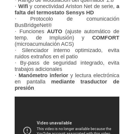
· Rango de Modulación del quemador 1:8
·
Wifi
y conectividad Ariston Net de serie,
a
falta del termostato Sensys HD
· Protocolo de comunicación
BusBridgeNet®
· Funciones
AUTO
(ajuste automático de
temp. de Implusión) y
COMFORT
(microacumulación ACS)
· Silenciador interno optimizado, evita
ruidos extraños en el patio
· By-pass de seguridad integrado, evita
trabajos adicionales
·
Manómetro inferior
y lectura electrónica
en pantalla
mediante trasductor de
presión
► Suciedad en el circuito de
calefacción, baja presión en el circuito
de calefacción, gas de baja calidad...
Ariston te ofrece un listado de códigos
de error, para evitar la falta de servicio