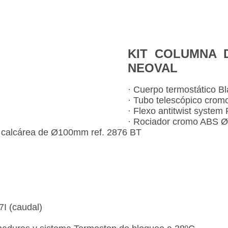
KIT COLUMNA 
NEOVAL
· Cuerpo termostático Bl
· Tubo telescópico crom
· Flexo antitwist system
· Rociador cromo ABS 
i calcárea de Ø100mm ref. 2876 BT
7I (caudal)