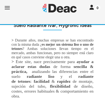
Toggle navi
Toggle navigation
0
Suelo Radiante Ivar, Hygronic Ideas
>
Durante años, muchas empresas se han encontrado
con la misma duda ¿
es mejor un sistema liso o uno de
tetones
? Ambas soluciones llevan tiempo en el
mercado, ambas funcionan, pero no siempre está claro
en qué casos conviene elegir una u otra.
>
Este site,
nace precisamente para
ayudar a
aclarar estas dudas
de forma
sencilla &
práctica,
analizando las diferencias entre el
suelo
radiante liso
y el
radiante
de tetones
:
facilidad
&
rapidez
de montaje,
sujeción del tubo,
flexibilidad
de diseño,
costes, errores habituales & comportamiento en
obra.