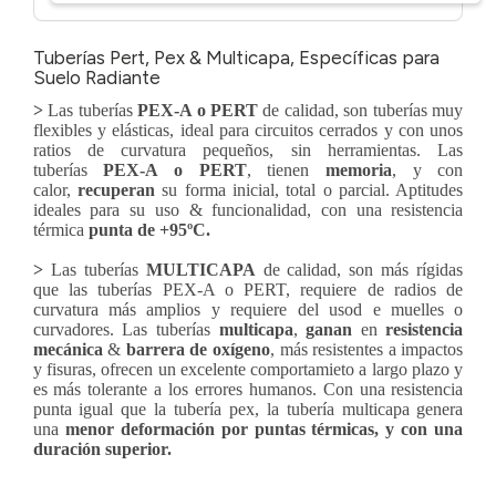
Tuberías Pert, Pex & Multicapa, Específicas para
Suelo Radiante
>
Las tuberías
PEX-A o PERT
de calidad, son tuberías muy
flexibles y elásticas, ideal para circuitos cerrados y con unos
ratios de curvatura pequeños, sin herramientas. Las
tuberías
PEX-A o PERT
, tienen
memoria
, y con
calor,
recuperan
su forma inicial, total o parcial. Aptitudes
ideales para su uso & funcionalidad, con una resistencia
térmica
punta de +95ºC.
>
Las tuberías
MULTICAPA
de calidad, son más rígidas
que las tuberías PEX-A o PERT, requiere de radios de
curvatura más amplios y requiere del usod e muelles o
curvadores. Las tuberías
multicapa
,
ganan
en
resistencia
mecánica
&
barrera de oxígeno
, más resistentes a impactos
y fisuras, ofrecen un excelente comportamieto a largo plazo y
es más tolerante a los errores humanos. Con una resistencia
punta igual que la tubería pex, la tubería multicapa genera
una
menor deformación por puntas térmicas, y con una
duración superior.