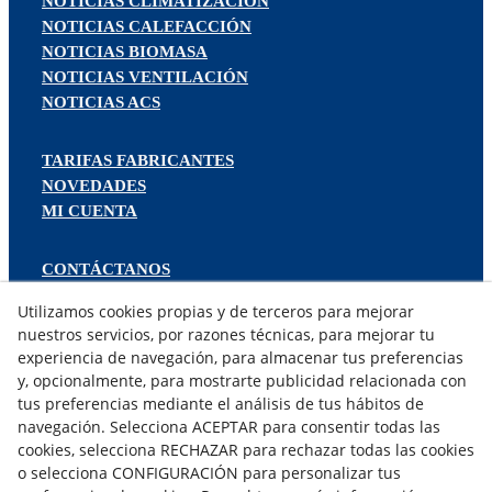
NOTICIAS CLIMATIZACIÓN
NOTICIAS CALEFACCIÓN
NOTICIAS BIOMASA
NOTICIAS VENTILACIÓN
NOTICIAS ACS
TARIFAS FABRICANTES
NOVEDADES
MI CUENTA
CONTÁCTANOS
DEVOLUCIONES
Utilizamos cookies propias y de terceros para mejorar
TRABAJA CON NOSOTROS
nuestros servicios, por razones técnicas, para mejorar tu
experiencia de navegación, para almacenar tus preferencias
¿QUIENES SOMOS?
y, opcionalmente, para mostrarte publicidad relacionada con
tus preferencias mediante el análisis de tus hábitos de
AVISO LEGAL
navegación. Selecciona ACEPTAR para consentir todas las
POLÍTICA DE COOKIES
cookies, selecciona RECHAZAR para rechazar todas las cookies
POLÍTICA DE PRIVACIDAD
o selecciona CONFIGURACIÓN para personalizar tus
DERECHO DESISITIMIENTO