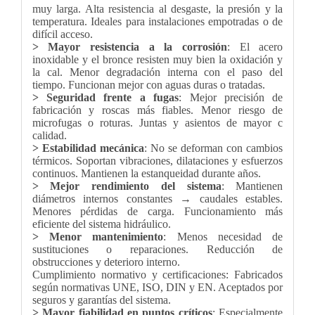
muy larga. Alta resistencia al desgaste, la presión y la
temperatura. Ideales para instalaciones empotradas o de
difícil acceso.
> Mayor resistencia a la corrosión
: El acero
inoxidable y el bronce resisten muy bien la oxidación y
la cal. Menor degradación interna con el paso del
tiempo. Funcionan mejor con aguas duras o tratadas.
> Seguridad frente a fugas
: Mejor precisión de
fabricación y roscas más fiables. Menor riesgo de
microfugas o roturas. Juntas y asientos de mayor c
calidad.
> Estabilidad mecánica
: No se deforman con cambios
térmicos. Soportan vibraciones, dilataciones y esfuerzos
continuos. Mantienen la estanqueidad durante años.
> Mejor rendimiento del sistema
: Mantienen
diámetros internos constantes → caudales estables.
Menores pérdidas de carga. Funcionamiento más
eficiente del sistema hidráulico.
> Menor mantenimiento
: Menos necesidad de
sustituciones o reparaciones. Reducción de
obstrucciones y deterioro interno.
Cumplimiento normativo y certificaciones: Fabricados
según normativas UNE, ISO, DIN y EN. Aceptados por
seguros y garantías del sistema.
> Mayor fiabilidad en puntos críticos
: Especialmente