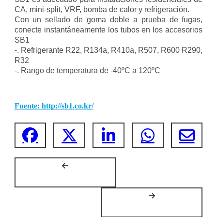
CA, mini-split, VRF, bomba de calor y refrigeración.
Con un sellado de goma doble a prueba de fugas,
conecte instantáneamente los tubos en los accesorios
SB1
-. Refrigerante R22, R134a, R410a, R507, R600 R290,
R32
-. Rango de temperatura de -40ºC a 120ºC
Conectores
S
B1 con un diseño robusto y
Fuente: http://sb1.co.kr/
cuerpo de LATÓN
Accesorios recuperables fácilmente si se colocan por
error