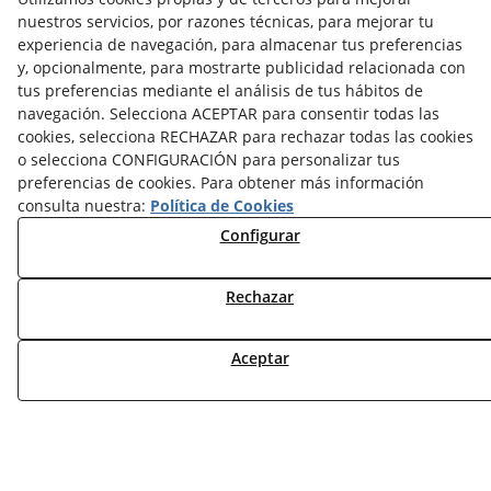
nuestros servicios, por razones técnicas, para mejorar tu
experiencia de navegación, para almacenar tus preferencias
y, opcionalmente, para mostrarte publicidad relacionada con
tus preferencias mediante el análisis de tus hábitos de
navegación. Selecciona ACEPTAR para consentir todas las
NOTICIAS AEROTERMIA
cookies, selecciona RECHAZAR para rechazar todas las cookies
NOTICIAS FOTOVOLTAICA
o selecciona CONFIGURACIÓN para personalizar tus
NOTICIAS CLIMATIZACIÓN
preferencias de cookies. Para obtener más información
NOTICIAS CALEFACCIÓN
consulta nuestra:
Política de Cookies
NOTICIAS BIOMASA
Configurar
NOTICIAS VENTILACIÓN
NOTICIAS ACS
Rechazar
TARIFAS FABRICANTES
Aceptar
NOVEDADES
MI CUENTA
CONTÁCTANOS
DEVOLUCIONES
TRABAJA CON NOSOTROS