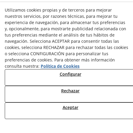
Utilizamos cookies propias y de terceros para mejorar
nuestros servicios, por razones técnicas, para mejorar tu
VER TODOS/AS
experiencia de navegación, para almacenar tus preferencias
y, opcionalmente, para mostrarte publicidad relacionada con
tus preferencias mediante el análisis de tus hábitos de
navegación. Selecciona ACEPTAR para consentir todas las
cookies, selecciona RECHAZAR para rechazar todas las cookies
o selecciona CONFIGURACIÓN para personalizar tus
NOTICIAS AEROTERMIA
preferencias de cookies. Para obtener más información
NOTICIAS FOTOVOLTAICA
consulta nuestra:
Política de Cookies
NOTICIAS CLIMATIZACIÓN
Configurar
NOTICIAS CALEFACCIÓN
NOTICIAS BIOMASA
Rechazar
NOTICIAS VENTILACIÓN
NOTICIAS ACS
Aceptar
TARIFAS FABRICANTES
NOVEDADES
MI CUENTA