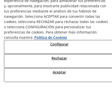
experiencia de navegación, para almacenar tus preferencias
y, opcionalmente, para mostrarte publicidad relacionada con
NOTICIAS AEROTERMIA
tus preferencias mediante el análisis de tus hábitos de
NOTICIAS FOTOVOLTAICA
navegación. Selecciona ACEPTAR para consentir todas las
NOTICIAS CLIMATIZACIÓN
cookies, selecciona RECHAZAR para rechazar todas las cookies
NOTICIAS CALEFACCIÓN
o selecciona CONFIGURACIÓN para personalizar tus
NOTICIAS BIOMASA
preferencias de cookies. Para obtener más información
NOTICIAS VENTILACIÓN
consulta nuestra:
Política de Cookies
NOTICIAS ACS
Configurar
TARIFAS FABRICANTES
Rechazar
NOVEDADES
MI CUENTA
Aceptar
CONTÁCTANOS
DEVOLUCIONES
TRABAJA CON NOSOTROS
¿QUIENES SOMOS?
AVISO LEGAL