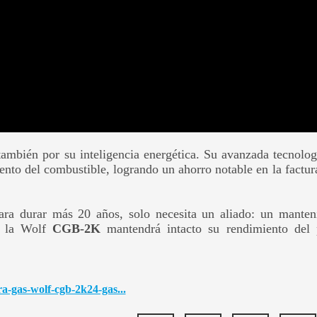
también por su inteligencia energética. Su avanzada tecnol
to del combustible, logrando un ahorro notable en la factura
ra durar más 20 años, solo necesita un aliado: un manteni
s, la Wolf
CGB-2K
mantendrá intacto su rendimiento del p
ra-gas-wolf-cgb-2k24-gas...