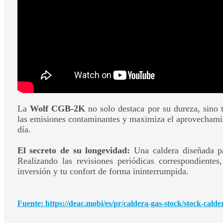
La
Wolf CGB-2K
no solo destaca por su dureza, sino 
las emisiones contaminantes y maximiza el aprovechamien
día.
El secreto de su longevidad:
Una caldera diseñada pa
Realizando las revisiones periódicas correspondiente
inversión y tu confort de forma ininterrumpida.
Fuente: https://deac.mobi/es/pr/caldera-gas-stock/stock-calde