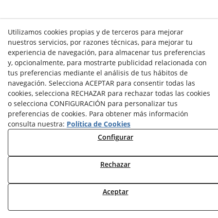
Utilizamos cookies propias y de terceros para mejorar
nuestros servicios, por razones técnicas, para mejorar tu
NOTICIAS AEROTERMIA
experiencia de navegación, para almacenar tus preferencias
NOTICIAS FOTOVOLTAICA
y, opcionalmente, para mostrarte publicidad relacionada con
NOTICIAS CLIMATIZACIÓN
tus preferencias mediante el análisis de tus hábitos de
NOTICIAS CALEFACCIÓN
navegación. Selecciona ACEPTAR para consentir todas las
NOTICIAS BIOMASA
cookies, selecciona RECHAZAR para rechazar todas las cookies
NOTICIAS VENTILACIÓN
o selecciona CONFIGURACIÓN para personalizar tus
preferencias de cookies. Para obtener más información
NOTICIAS ACS
consulta nuestra:
Política de Cookies
Configurar
TARIFAS FABRICANTES
NOVEDADES
MI CUENTA
Rechazar
CONTÁCTANOS
Aceptar
DEVOLUCIONES
TRABAJA CON NOSOTROS