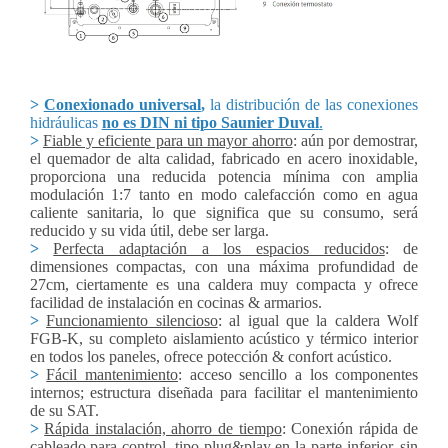
>
Conexionado universal
,
la distribución de las conexiones
hidráulicas
no es DIN ni tipo Saunier Duval
.
>
Fiable y eficiente para un mayor ahorro
: aún por demostrar,
el quemador de alta calidad, fabricado en acero inoxidable,
proporciona una reducida potencia mínima con amplia
modulación 1:7 tanto en modo calefacción como en agua
caliente sanitaria, lo que significa que su consumo, será
reducido y su vida útil, debe ser larga.
>
Perfecta adaptación a los espacios reducidos
: de
dimensiones compactas, con una máxima profundidad de
27cm, ciertamente es una caldera muy compacta y ofrece
facilidad de instalación en cocinas & armarios.
>
Funcionamiento silencioso
: al igual que la caldera Wolf
FGB-K, su completo aislamiento acústico y térmico interior
en todos los paneles, ofrece potección & confort acústico.
>
Fácil mantenimiento
: acceso sencillo a los componentes
internos; estructura diseñada para facilitar el mantenimiento
de su SAT.
>
Rápida instalación, ahorro de tiempo
: Conexión rápida de
cableado para control, tipo plug&play en la parte inferior, sin