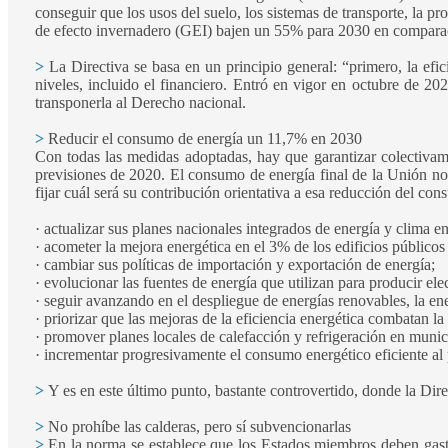
conseguir que los usos del suelo, los sistemas de transporte, la p
de efecto invernadero (GEI) bajen un 55% para 2030 en comparac
>
La Directiva se basa en un principio general: “primero, la efici
niveles, incluido el financiero. Entró en vigor en octubre de 2
transponerla al Derecho nacional.
>
Reducir el consumo de energía un 11,7% en 2030
Con todas las medidas adoptadas, hay que garantizar colectiva
previsiones de 2020. El consumo de energía final de la Unión n
fijar cuál será su contribución orientativa a esa reducción del con
· actualizar sus planes nacionales integrados de energía y clima 
· acometer la mejora energética en el 3% de los edificios públicos
· cambiar sus políticas de importación y exportación de energía;
· evolucionar las fuentes de energía que utilizan para producir ele
· seguir avanzando en el despliegue de energías renovables, la ene
· priorizar que las mejoras de la eficiencia energética combatan l
· promover planes locales de calefacción y refrigeración en muni
· incrementar progresivamente el consumo energético eficiente al p
>
Y es en este último punto, bastante controvertido, donde la Dire
>
No prohíbe las calderas, pero sí subvencionarlas
>
En la norma se establece que los Estados miembros deben gasta