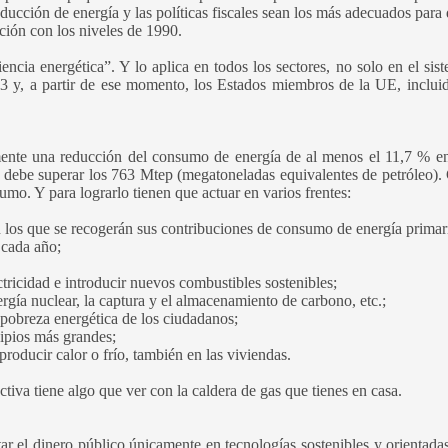
roducción de energía y las políticas fiscales sean los más adecuados para
ión con los niveles de 1990.
encia energética”. Y lo aplica en todos los sectores, no solo en el sis
023 y, a partir de ese momento, los Estados miembros de la UE, inclui
mente una reducción del consumo de energía de al menos el 11,7 % e
o debe superar los 763 Mtep (megatoneladas equivalentes de petróleo)
sumo. Y para lograrlo tienen que actuar en varios frentes:
en los que se recogerán sus contribuciones de consumo de energía primar
 cada año;
ctricidad e introducir nuevos combustibles sostenibles;
rgía nuclear, la captura y el almacenamiento de carbono, etc.;
a pobreza energética de los ciudadanos;
cipios más grandes;
roducir calor o frío, también en las viviendas.
ctiva tiene algo que ver con la caldera de gas que tienes en casa.
r el dinero público únicamente en tecnologías sostenibles y orientada