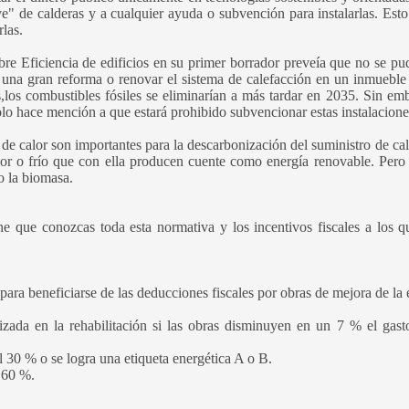
e" de calderas y a cualquier ayuda o subvención para instalarlas. Esto 
las.
e Eficiencia de edificios en su primer borrador preveía que no se pud
r una gran reforma o renovar el sistema de calefacción en un inmueble
,los combustibles fósiles se eliminarían a más tardar en 2035. Sin em
solo hace mención a que estará prohibido subvencionar estas instalacione
 de calor son importantes para la descarbonización del suministro de ca
calor o frío que con ella producen cuente como energía renovable. Per
o la biomasa.
e que conozcas toda esta normativa y los incentivos fiscales a los q
ara beneficiarse de las deducciones fiscales por obras de mejora de la e
izada en la rehabilitación si las obras disminuyen en un 7 % el gast
 30 % o se logra una etiqueta energética A o B.
l 60 %.