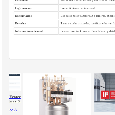
Finalidad:
Responder a sus consultas y enviarle informac
Legitimación:
Consentimiento del interesado
Destinatarios:
Los datos no se transferirán a terceros, excep
Derechos:
Tiene derecho a acceder, rectificar y borrar d
Información adicional:
Puede consultar información adicional y detall