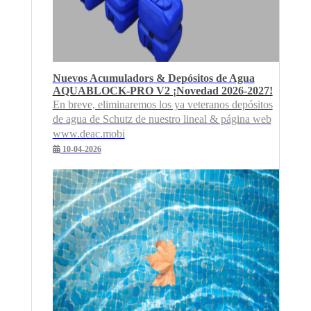
Nuevos Acumuladors & Depósitos de Agua
AQUABLOCK-PRO V2 ¡Novedad 2026-2027!
En breve, eliminaremos los ya veteranos depósitos
de agua de Schutz de nuestro lineal & página web
www.deac.mobi
10-04-2026