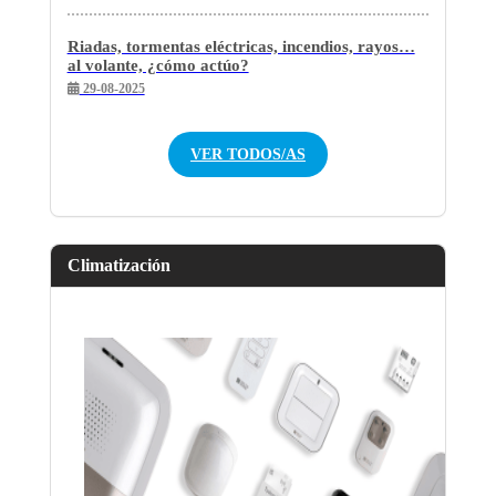
Riadas, tormentas eléctricas, incendios, rayos…
al volante, ¿cómo actúo?
29-08-2025
VER TODOS/AS
Climatización