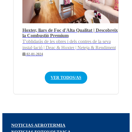
Hoxter, llars de Foc d'Alta Qualitat | Descobreix
la Combustió Premium
T'oblidaràs de les obres i dels contres de la seva
instal·lació | Deac & Hoxter | Neteja & Rendiment
02-01-2024
VER TODOS/AS
NOTICIAS AEROTERMIA