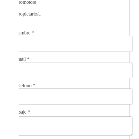
Promotora
Propietario/a
Nombre
*
Email
*
Teléfono
*
Mensaje
*