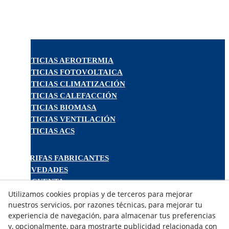
NOTICIAS AEROTERMIA
NOTICIAS FOTOVOLTAICA
NOTICIAS CLIMATIZACIÓN
NOTICIAS CALEFACCIÓN
NOTICIAS BIOMASA
NOTICIAS VENTILACIÓN
NOTICIAS ACS
TARIFAS FABRICANTES
NOVEDADES
MI CUENTA
Utilizamos cookies propias y de terceros para mejorar
nuestros servicios, por razones técnicas, para mejorar tu
CONTÁCTANOS
experiencia de navegación, para almacenar tus preferencias
DEVOLUCIONES
y, opcionalmente, para mostrarte publicidad relacionada con