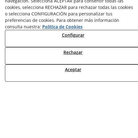
navegación. Selecciona ACEPTAR para consentir todas las
NOTICIAS BIOMASA
cookies, selecciona RECHAZAR para rechazar todas las cookies
NOTICIAS VENTILACIÓN
o selecciona CONFIGURACIÓN para personalizar tus
NOTICIAS ACS
preferencias de cookies. Para obtener más información
consulta nuestra:
Política de Cookies
TARIFAS FABRICANTES
Configurar
NOVEDADES
MI CUENTA
Rechazar
CONTÁCTANOS
DEVOLUCIONES
Aceptar
TRABAJA CON NOSOTROS
¿QUIENES SOMOS?
AVISO LEGAL
POLÍTICA DE COOKIES
POLÍTICA DE PRIVACIDAD
DERECHO DESISITIMIENTO
CONDICIONES USO
CONDICIONES COMPRA