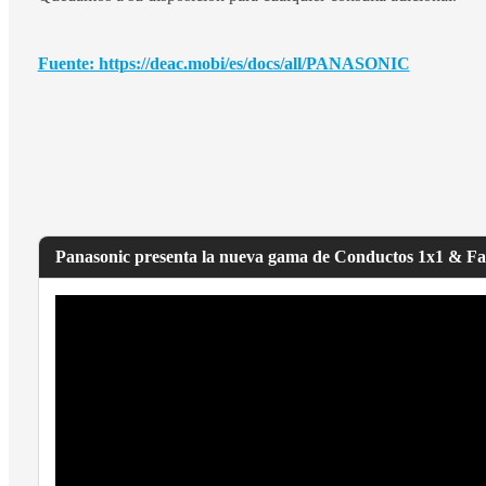
Fuente: https://deac.mobi/es/docs/all/PANASONIC
Panasonic presenta la nueva gama de Conductos 1x1 & Fan