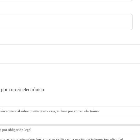
 por correo electrónico
ión comercial sobre nuestros servicios, incluso por correo electrónico
to por obligación legal
atos, así como otros derechos, como se explica en la sección de información adicional