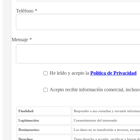
Teléfono
*
Mensaje
*
He leído y acepto la
Política de Privacidad
Acepto recibir información comercial, incluso
Finalidad:
Responder a sus consultas y enviarle informac
Legitimación:
Consentimiento del interesado
Destinatarios:
Los datos no se transferirán a terceros, excep
Derechos:
Tiene derecho a acceder, rectificar y borrar d