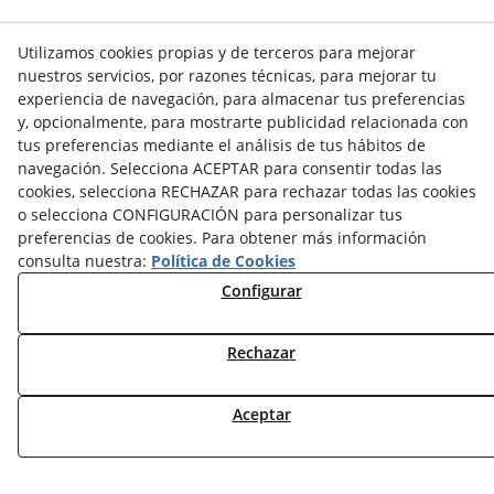
Utilizamos cookies propias y de terceros para mejorar
nuestros servicios, por razones técnicas, para mejorar tu
NOTICIAS AEROTERMIA
experiencia de navegación, para almacenar tus preferencias
NOTICIAS FOTOVOLTAICA
y, opcionalmente, para mostrarte publicidad relacionada con
NOTICIAS CLIMATIZACIÓN
tus preferencias mediante el análisis de tus hábitos de
NOTICIAS CALEFACCIÓN
navegación. Selecciona ACEPTAR para consentir todas las
NOTICIAS BIOMASA
cookies, selecciona RECHAZAR para rechazar todas las cookies
NOTICIAS VENTILACIÓN
o selecciona CONFIGURACIÓN para personalizar tus
NOTICIAS ACS
preferencias de cookies. Para obtener más información
consulta nuestra:
Política de Cookies
Configurar
TARIFAS FABRICANTES
NOVEDADES
MI CUENTA
Rechazar
CONTÁCTANOS
Aceptar
DEVOLUCIONES
TRABAJA CON NOSOTROS