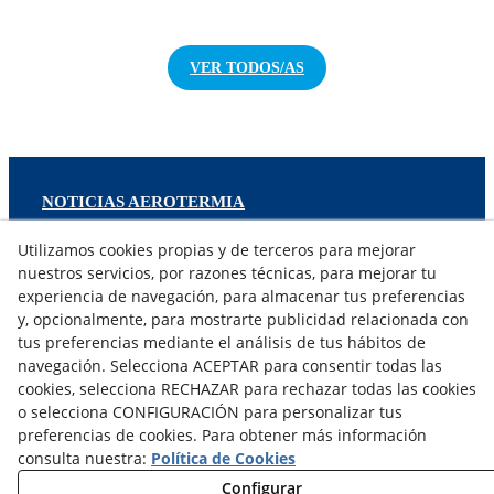
VER TODOS/AS
NOTICIAS AEROTERMIA
NOTICIAS FOTOVOLTAICA
Utilizamos cookies propias y de terceros para mejorar
NOTICIAS CLIMATIZACIÓN
nuestros servicios, por razones técnicas, para mejorar tu
NOTICIAS CALEFACCIÓN
experiencia de navegación, para almacenar tus preferencias
NOTICIAS BIOMASA
y, opcionalmente, para mostrarte publicidad relacionada con
NOTICIAS VENTILACIÓN
tus preferencias mediante el análisis de tus hábitos de
NOTICIAS ACS
navegación. Selecciona ACEPTAR para consentir todas las
cookies, selecciona RECHAZAR para rechazar todas las cookies
o selecciona CONFIGURACIÓN para personalizar tus
TARIFAS FABRICANTES
preferencias de cookies. Para obtener más información
NOVEDADES
consulta nuestra:
Política de Cookies
MI CUENTA
Configurar