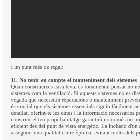
Les finestres de baixa qualitat o mal instal·lades poden ser fonts d'
finestres d'alta eficiència energètica amb una instal·lació professi
10. Ignorar les normatives locals de construcció
No adherir-se a les normatives locals pot no només comportar sanc
ambientals locals. Si bé és valuós conèixer les normatives per com
amb les normatives locals des del començament del vostre projecte
compleixi tots els requisits legals i estigui òptimament dissenyada 
I un punt més de regal:
11. No tenir en compte el manteniment dels sistemes
Quan construeixes casa teva, és fonamental pensar no no
sistemes com la ventilació. Si aquests sistemes no es dis
vegada que necessitin reparacions o manteniment preventiu,
és crucial que els sistemes essencials siguin fàcilment a
detallat, oferint-te les eines i la informació necessàries
construir el teu propi habitatge garantirà no només un p
eficient des del punt de vista energètic. La inclusió d'u
assegurar una qualitat d'aire òptima, evitant molts dels 