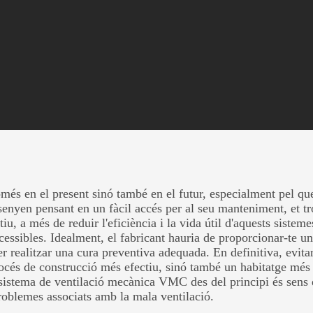
infiltracions i ponts tèrmics, afectant l'eficiència energètica i la comodit
onal correcta per assegurar un aïllament òptim i reduir el risc de probleme
ions, sinó també resultar en construccions que no estan optimitzades pe
pte propi, aquest procés pot ser complex. Per això, us recomanem buscar
. D'aquesta manera, et podran proporcionar una assessoria integral, ass
per al seu entorn.
més en el present sinó també en el futur, especialment pel qu
senyen pensant en un fàcil accés per al seu manteniment, et tr
 a més de reduir l'eficiència i la vida útil d'aquests sistemes
ccessibles. Idealment, el fabricant hauria de proporcionar-te 
 per realitzar una cura preventiva adequada. En definitiva, evit
rocés de construcció més efectiu, sinó també un habitatge més 
n sistema de ventilació mecànica VMC des del principi és sens 
problemes associats amb la mala ventilació.