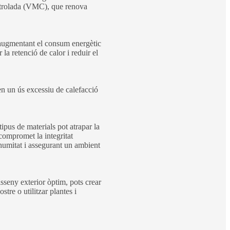
ontrolada (VMC), que renova
, augmentant el consum energètic
 la retenció de calor i reduir el
 en un ús excessiu de calefacció
ipus de materials pot atrapar la
 compromet la integritat
d'humitat i assegurant un ambient
isseny exterior òptim, pots crear
stre o utilitzar plantes i