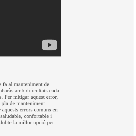
at de l'habitatge. Opta per
s futurs.
r a les condicions climàtiques i
 l'ajuda d'experts familiaritzats
egurant que la teva construcció
e fa al manteniment de
obaràs amb dificultats cada
. Per mitigar aquest error,
un pla de manteniment
ar aquests errors comuns en
saludable, confortable i
dubte la millor opció per