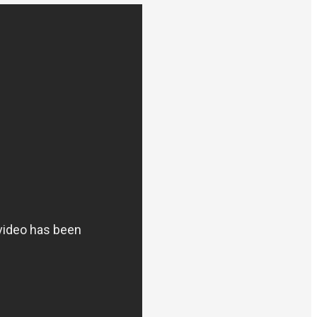
lubritat, sinó que també és una
itoregin i controlin la qualitat
t l'estructura de casa teva,
ions de drenatge integrades, o
adencs o provençals, si les
ircula a través del sistema de
able i una reducció notable en
s és perillós per a la salut,
risc de radó i prendre mesures
ora la qualitat de l'aire