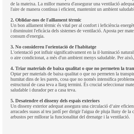
de la mateixa. La millor manera d'assegurar una ventilació adequa
l'aire de manera contínua i eficient, mantenint un ambient saludabl
2. Oblidar-nos de l'aïllament tèrmic
Un bon aïllament tèrmic és vital per al confort i leficiència ener
i disminuint l'eficàcia dels sistemes de ventilació. Aposta per materia
consum d'energia.
3. No considereu l'orientació de l'habitatge
L'orientació pot influir significativament en la il·luminació natura
o aire condicionat, a més d'un ambient menys saludable. Per això, a
4. Triar materials de baixa qualitat o que no permeten la tra
Optar per materials de baixa qualitat o que no permeten la transpi
humitat dins de les parets, cosa que no només intensifica problemes
estructural de casa teva a llarg termini. És crucial seleccionar mat
saludable i durador per a casa teva.
5. Desatendre el disseny dels espais exteriors
Un disseny exterior adequat assegura una circulació dʻaire eficient 
arracades suaus al teu jardí per dirigir l'aigua de pluja lluny de la 
arbustos per millorar la funcionalitat del drenatge i la ventilació.