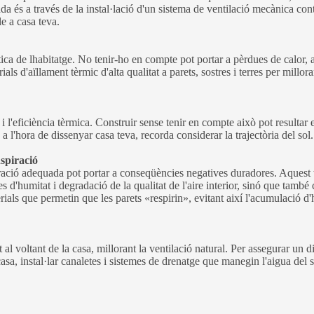
da és a través de la instal·lació d'un sistema de ventilació mecànica c
e a casa teva.
gètica de lhabitatge. No tenir-ho en compte pot portar a pèrdues de calor
ls d'aïllament tèrmic d'alta qualitat a parets, sostres i terres per millorar
l i l'eficiència tèrmica. Construir sense tenir en compte això pot resultar
 l'hora de dissenyar casa teva, recorda considerar la trajectòria del sol.
nspiració
ració adequada pot portar a conseqüències negatives duradores. Aquest t
 d'humitat i degradació de la qualitat de l'aire interior, sinó que també
erials que permetin que les parets «respirin», evitant així l'acumulació 
al voltant de la casa, millorant la ventilació natural. Per assegurar un d
casa, instal·lar canaletes i sistemes de drenatge que manegin l'aigua del so