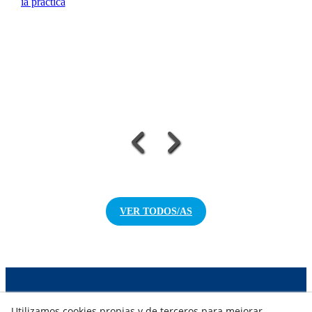
: guía práctica
VER TODOS/AS
NOTICIAS AEROTERMIA
Utilizamos cookies propias y de terceros para mejorar
NOTICIAS FOTOVOLTAICA