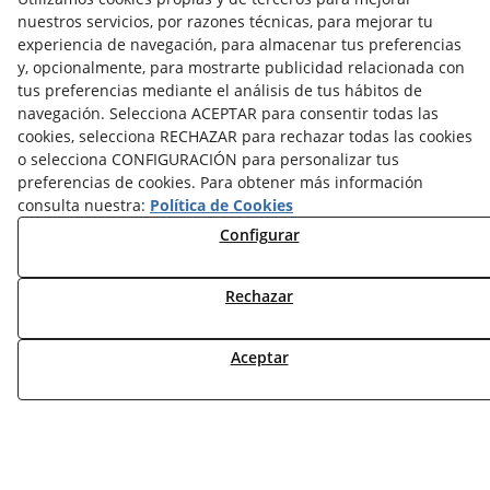
nuestros servicios, por razones técnicas, para mejorar tu
NOTICIAS CLIMATIZACIÓN
experiencia de navegación, para almacenar tus preferencias
NOTICIAS CALEFACCIÓN
y, opcionalmente, para mostrarte publicidad relacionada con
NOTICIAS BIOMASA
tus preferencias mediante el análisis de tus hábitos de
NOTICIAS VENTILACIÓN
navegación. Selecciona ACEPTAR para consentir todas las
NOTICIAS ACS
cookies, selecciona RECHAZAR para rechazar todas las cookies
o selecciona CONFIGURACIÓN para personalizar tus
preferencias de cookies. Para obtener más información
TARIFAS FABRICANTES
consulta nuestra:
Política de Cookies
NOVEDADES
Configurar
MI CUENTA
CONTÁCTANOS
Rechazar
DEVOLUCIONES
TRABAJA CON NOSOTROS
Aceptar
¿QUIENES SOMOS?
AVISO LEGAL
POLÍTICA DE COOKIES
POLÍTICA DE PRIVACIDAD