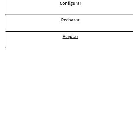
Configurar
Rechazar
NOTICIAS AEROTERMIA
NOTICIAS FOTOVOLTAICA
NOTICIAS CLIMATIZACIÓN
Aceptar
NOTICIAS CALEFACCIÓN
NOTICIAS BIOMASA
NOTICIAS VENTILACIÓN
NOTICIAS ACS
TARIFAS FABRICANTES
NOVEDADES
MI CUENTA
CONTÁCTANOS
DEVOLUCIONES
TRABAJA CON NOSOTROS