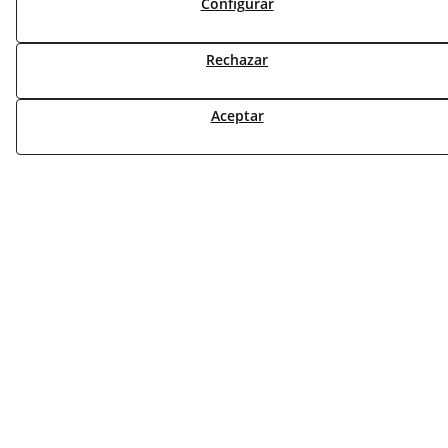
Configurar
NOVEDADES
MI CUENTA
Rechazar
CONTÁCTANOS
DEVOLUCIONES
Aceptar
TRABAJA CON NOSOTROS
¿QUIENES SOMOS?
AVISO LEGAL
POLÍTICA DE COOKIES
POLÍTICA DE PRIVACIDAD
DERECHO DESISITIMIENTO
CONDICIONES USO
CONDICIONES COMPRA
FINANCIACIÓN
ODR
© 08/2026 DEAC SOLUCIONS ENERGÈTIQUES, S.L. -
Todos los derechos reservados.