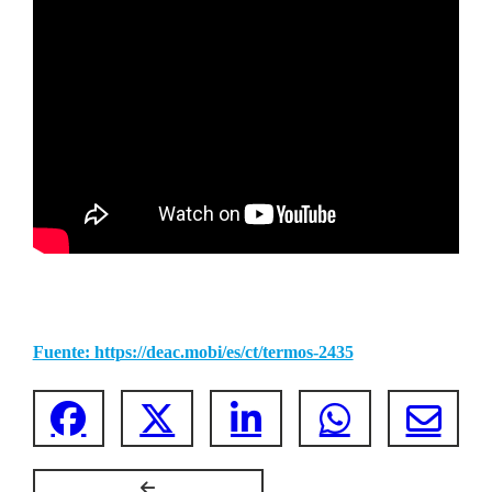
Fuente: https://deac.mobi/es/ct/termos-2435