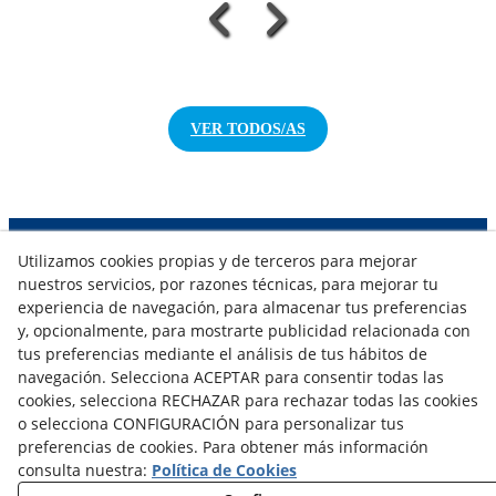
VER TODOS/AS
Utilizamos cookies propias y de terceros para mejorar
NOTICIAS AEROTERMIA
nuestros servicios, por razones técnicas, para mejorar tu
NOTICIAS FOTOVOLTAICA
experiencia de navegación, para almacenar tus preferencias
NOTICIAS CLIMATIZACIÓN
y, opcionalmente, para mostrarte publicidad relacionada con
NOTICIAS CALEFACCIÓN
tus preferencias mediante el análisis de tus hábitos de
NOTICIAS BIOMASA
navegación. Selecciona ACEPTAR para consentir todas las
NOTICIAS VENTILACIÓN
cookies, selecciona RECHAZAR para rechazar todas las cookies
NOTICIAS ACS
o selecciona CONFIGURACIÓN para personalizar tus
preferencias de cookies. Para obtener más información
consulta nuestra:
Política de Cookies
TARIFAS FABRICANTES