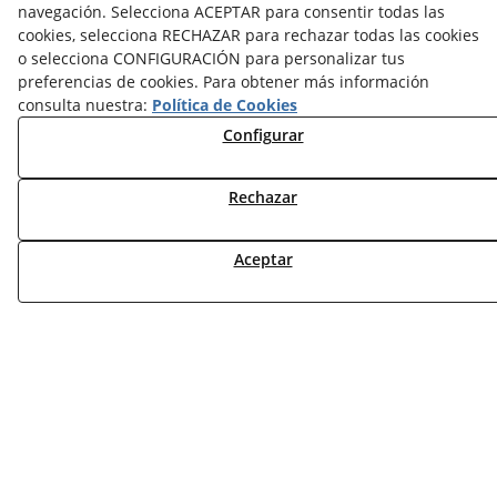
navegación. Selecciona ACEPTAR para consentir todas las
NOTICIAS ACS
cookies, selecciona RECHAZAR para rechazar todas las cookies
o selecciona CONFIGURACIÓN para personalizar tus
TARIFAS FABRICANTES
preferencias de cookies. Para obtener más información
NOVEDADES
consulta nuestra:
Política de Cookies
MI CUENTA
Configurar
CONTÁCTANOS
Rechazar
DEVOLUCIONES
TRABAJA CON NOSOTROS
Aceptar
¿QUIENES SOMOS?
AVISO LEGAL
POLÍTICA DE COOKIES
POLÍTICA DE PRIVACIDAD
DERECHO DESISITIMIENTO
CONDICIONES USO
CONDICIONES COMPRA
FINANCIACIÓN
ODR