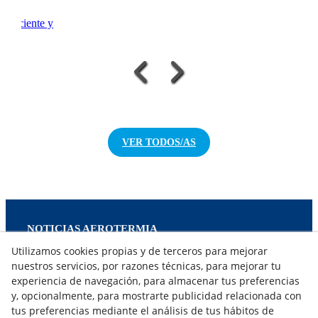
 eficiente y
n.
VER TODOS/AS
NOTICIAS AEROTERMIA
NOTICIAS FOTOVOLTAICA
Utilizamos cookies propias y de terceros para mejorar
NOTICIAS CLIMATIZACIÓN
nuestros servicios, por razones técnicas, para mejorar tu
NOTICIAS CALEFACCIÓN
experiencia de navegación, para almacenar tus preferencias
NOTICIAS BIOMASA
y, opcionalmente, para mostrarte publicidad relacionada con
tus preferencias mediante el análisis de tus hábitos de
NOTICIAS VENTILACIÓN