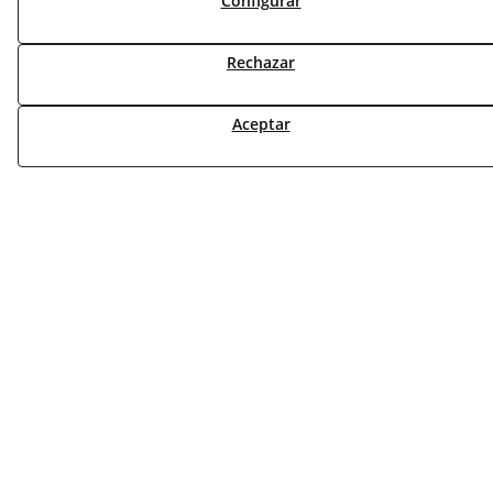
Configurar
NOVEDADES
MI CUENTA
Rechazar
CONTÁCTANOS
DEVOLUCIONES
Aceptar
TRABAJA CON NOSOTROS
¿QUIENES SOMOS?
AVISO LEGAL
POLÍTICA DE COOKIES
POLÍTICA DE PRIVACIDAD
DERECHO DESISITIMIENTO
CONDICIONES USO
CONDICIONES COMPRA
FINANCIACIÓN
ODR
© 08/2026 DEAC SOLUCIONS ENERGÈTIQUES, S.L. -
Todos los derechos reservados.