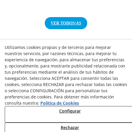
VER TODOS/AS
Utilizamos cookies propias y de terceros para mejorar
nuestros servicios, por razones técnicas, para mejorar tu
NOTICIAS AEROTERMIA
experiencia de navegación, para almacenar tus preferencias
y, opcionalmente, para mostrarte publicidad relacionada con
NOTICIAS FOTOVOLTAICA
tus preferencias mediante el análisis de tus hábitos de
NOTICIAS CLIMATIZACIÓN
navegación. Selecciona ACEPTAR para consentir todas las
NOTICIAS CALEFACCIÓN
cookies, selecciona RECHAZAR para rechazar todas las cookies
NOTICIAS BIOMASA
o selecciona CONFIGURACIÓN para personalizar tus
NOTICIAS VENTILACIÓN
preferencias de cookies. Para obtener más información
NOTICIAS ACS
consulta nuestra:
Política de Cookies
Configurar
TARIFAS FABRICANTES
NOVEDADES
Rechazar
MI CUENTA