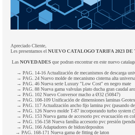
Apreciado Cliente,
Les presentamos el
NUEVO CATALOGO TARIFA 2023 D
Las
NOVEDADES
que podran encontrar en este nuevo catalago
→ PAG. 14-16 Actualización de mecanismos de descarga univer
→ PAG. 24 Nuevo molde de mecanismo cisterna alta universa
→ PAG. 46 Nueva serie Luxury "Low Cost" en negro mate
→ PAG. 88 Nueva gama valvulas plato ducha gran caudal aro m
→ PAG. 102 Nuevo Conversor macho a Ø32 (50847)
→ PAG. 108-109 Unificación de dimensiones laminas Geotextil 
→ PAG. 117 Actualización ancho fijo lamina pvc (pasando d
→ PAG. 126 Nuevo molde T-87 incorporando turbo system (
→ PAG. 153 Nueva gama de accesorio pvc evacuación en col
→ PAG. 156-158 Nueva família accesorio pvc presión (pendien
→ PAG. 166 Adaptadores de bidon/depositos
→ PAG. 168-171 Nueva gama de fitting de laton