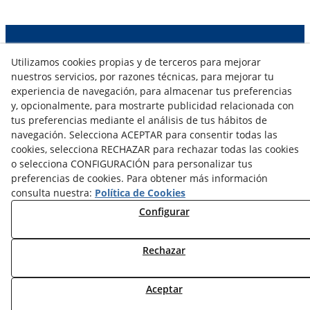
NOTICIAS AEROTERMIA
Utilizamos cookies propias y de terceros para mejorar
NOTICIAS FOTOVOLTAICA
nuestros servicios, por razones técnicas, para mejorar tu
NOTICIAS CLIMATIZACIÓN
experiencia de navegación, para almacenar tus preferencias
NOTICIAS CALEFACCIÓN
y, opcionalmente, para mostrarte publicidad relacionada con
NOTICIAS BIOMASA
tus preferencias mediante el análisis de tus hábitos de
NOTICIAS VENTILACIÓN
navegación. Selecciona ACEPTAR para consentir todas las
cookies, selecciona RECHAZAR para rechazar todas las cookies
NOTICIAS ACS
o selecciona CONFIGURACIÓN para personalizar tus
preferencias de cookies. Para obtener más información
TARIFAS FABRICANTES
consulta nuestra:
Política de Cookies
NOVEDADES
Configurar
MI CUENTA
Rechazar
CONTÁCTANOS
DEVOLUCIONES
TRABAJA CON NOSOTROS
Aceptar