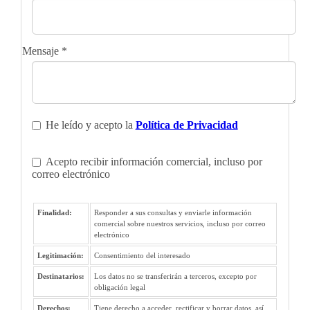
Mensaje
*
He leído y acepto la
Política de Privacidad
Acepto recibir información comercial, incluso por
correo electrónico
Finalidad:
Responder a sus consultas y enviarle información
comercial sobre nuestros servicios, incluso por correo
electrónico
Legitimación:
Consentimiento del interesado
Destinatarios:
Los datos no se transferirán a terceros, excepto por
obligación legal
Derechos:
Tiene derecho a acceder, rectificar y borrar datos, así