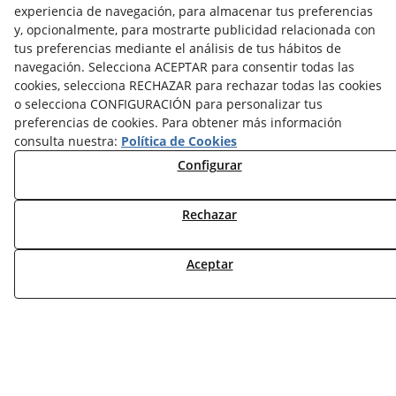
experiencia de navegación, para almacenar tus preferencias
y, opcionalmente, para mostrarte publicidad relacionada con
tus preferencias mediante el análisis de tus hábitos de
navegación. Selecciona ACEPTAR para consentir todas las
NOTICIAS AEROTERMIA
cookies, selecciona RECHAZAR para rechazar todas las cookies
NOTICIAS FOTOVOLTAICA
o selecciona CONFIGURACIÓN para personalizar tus
NOTICIAS CLIMATIZACIÓN
preferencias de cookies. Para obtener más información
NOTICIAS CALEFACCIÓN
consulta nuestra:
Política de Cookies
NOTICIAS BIOMASA
Configurar
NOTICIAS VENTILACIÓN
NOTICIAS ACS
Rechazar
TARIFAS FABRICANTES
NOVEDADES
Aceptar
MI CUENTA
CONTÁCTANOS
DEVOLUCIONES
TRABAJA CON NOSOTROS