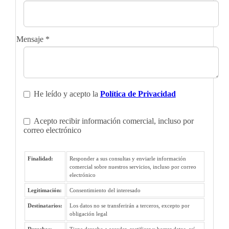
Mensaje
*
He leído y acepto la
Política de Privacidad
Acepto recibir información comercial, incluso por
correo electrónico
Finalidad:
Responder a sus consultas y enviarle información
comercial sobre nuestros servicios, incluso por correo
electrónico
Legitimación:
Consentimiento del interesado
Destinatarios:
Los datos no se transferirán a terceros, excepto por
obligación legal
Derechos:
Tiene derecho a acceder, rectificar y borrar datos, así