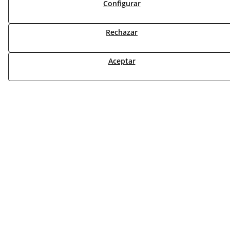
Configurar
TARIFAS FABRICANTES
NOVEDADES
Rechazar
MI CUENTA
Aceptar
CONTÁCTANOS
DEVOLUCIONES
TRABAJA CON NOSOTROS
¿QUIENES SOMOS?
AVISO LEGAL
POLÍTICA DE COOKIES
POLÍTICA DE PRIVACIDAD
DERECHO DESISITIMIENTO
CONDICIONES USO
CONDICIONES COMPRA
FINANCIACIÓN
ODR