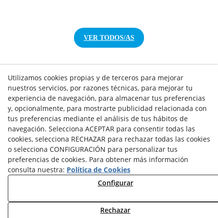
VER TODOS/AS
Utilizamos cookies propias y de terceros para mejorar
nuestros servicios, por razones técnicas, para mejorar tu
NOTICIAS AEROTERMIA
experiencia de navegación, para almacenar tus preferencias
y, opcionalmente, para mostrarte publicidad relacionada con
NOTICIAS FOTOVOLTAICA
tus preferencias mediante el análisis de tus hábitos de
NOTICIAS CLIMATIZACIÓN
navegación. Selecciona ACEPTAR para consentir todas las
NOTICIAS CALEFACCIÓN
cookies, selecciona RECHAZAR para rechazar todas las cookies
NOTICIAS BIOMASA
o selecciona CONFIGURACIÓN para personalizar tus
NOTICIAS VENTILACIÓN
preferencias de cookies. Para obtener más información
NOTICIAS ACS
consulta nuestra:
Política de Cookies
Configurar
TARIFAS FABRICANTES
NOVEDADES
Rechazar
MI CUENTA