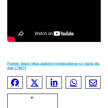
Fuente: https://deac.mobi/es/ct/trituradoras-wc-stock-sfa-
dab-178075