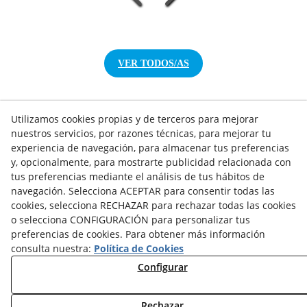
VER TODOS/AS
Utilizamos cookies propias y de terceros para mejorar
nuestros servicios, por razones técnicas, para mejorar tu
NOTICIAS AEROTERMIA
experiencia de navegación, para almacenar tus preferencias
y, opcionalmente, para mostrarte publicidad relacionada con
NOTICIAS FOTOVOLTAICA
tus preferencias mediante el análisis de tus hábitos de
NOTICIAS CLIMATIZACIÓN
navegación. Selecciona ACEPTAR para consentir todas las
NOTICIAS CALEFACCIÓN
cookies, selecciona RECHAZAR para rechazar todas las cookies
NOTICIAS BIOMASA
o selecciona CONFIGURACIÓN para personalizar tus
NOTICIAS VENTILACIÓN
preferencias de cookies. Para obtener más información
NOTICIAS ACS
consulta nuestra:
Política de Cookies
Configurar
TARIFAS FABRICANTES
NOVEDADES
Rechazar