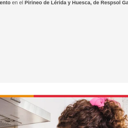
iento
en el
Pirineo de Lérida y Huesca, de Respsol G