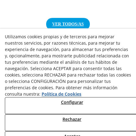
VER TODOS/AS
Utilizamos cookies propias y de terceros para mejorar
nuestros servicios, por razones técnicas, para mejorar tu
experiencia de navegación, para almacenar tus preferencias
y, opcionalmente, para mostrarte publicidad relacionada con
NOTICIAS AEROTERMIA
tus preferencias mediante el análisis de tus hábitos de
NOTICIAS FOTOVOLTAICA
navegación. Selecciona ACEPTAR para consentir todas las
cookies, selecciona RECHAZAR para rechazar todas las cookies
NOTICIAS CLIMATIZACIÓN
o selecciona CONFIGURACIÓN para personalizar tus
NOTICIAS CALEFACCIÓN
preferencias de cookies. Para obtener más información
NOTICIAS BIOMASA
consulta nuestra:
Política de Cookies
NOTICIAS VENTILACIÓN
Configurar
NOTICIAS ACS
Rechazar
TARIFAS FABRICANTES
NOVEDADES
MI CUENTA