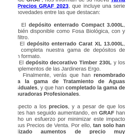
de Precios GRAF 2023
, que incluye una serie
de novedades entre las que destacan:
• El
depósito enterrado Compact 3.000L
,
también disponible como Fosa Biológica, con y
sin filtro.
• El
depósito enterrado Carat XL 13.000L
,
que completa nuestra gama de depósitos de
gran formato.
• El
depósito decorativo Timber 230L
y los
complementos de las Jardineras Ergo.
• Finalmente, verás que han
renombrado
toda la gama de Tratamiento de Aguas
Residuales
, y que han
completado la gama de
Depuradoras Profesionales
.
Respecto a los
precios
, y a pesar de que los
costes han seguido aumentando, en
GRAF
han
hecho un esfuerzo por minimizar este impacto
en sus Precios de Venta. Por ello,
tan solo han
realizado aumentos de precio muy