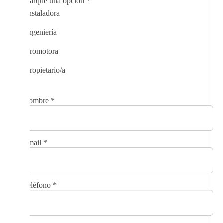
Marque una opción
*
Instaladora
Ingeniería
Promotora
Propietario/a
Nombre
*
Email
*
Teléfono
*