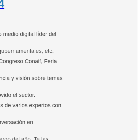
4
medio digital líder del
gubernamentales, etc.
 Congreso Conaif, Feria
ncia y visión sobre temas
vido el sector.
s de varios expertos con
nversación en
rgo del año. Te las