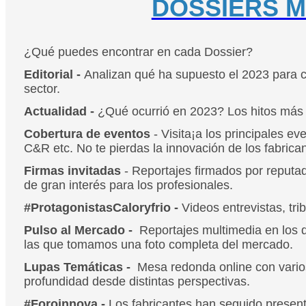
DOSSIERS M
¿Qué puedes encontrar en cada Dossier?
Editorial -
Analizan qué ha supuesto el 2023 para ca
sector.
Actualidad -
¿Qué ocurrió en 2023? Los hitos más 
Cobertura de eventos
- Visita¡a los principales 
C&R etc. No te pierdas la innovación de los fabrica
Firmas invitadas
- Reportajes firmados por reputa
de gran interés para los profesionales.
#ProtagonistasCaloryfrio -
Videos entrevistas, tri
Pulso al Mercado -
Reportajes multimedia en los q
las que tomamos una foto completa del mercado.
Lupas Temáticas -
Mesa redonda online con varios 
profundidad desde distintas perspectivas.
#Foroinnova -
Los fabricantes han seguido present