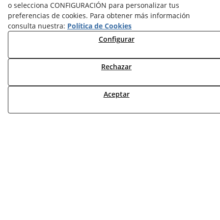
NOTICIAS CLIMATIZACIÓN
o selecciona CONFIGURACIÓN para personalizar tus
preferencias de cookies. Para obtener más información
NOTICIAS CALEFACCIÓN
consulta nuestra:
Política de Cookies
NOTICIAS BIOMASA
NOTICIAS VENTILACIÓN
Configurar
NOTICIAS ACS
Rechazar
TARIFAS FABRICANTES
NOVEDADES
Aceptar
MI CUENTA
CONTÁCTANOS
DEVOLUCIONES
TRABAJA CON NOSOTROS
¿QUIENES SOMOS?
AVISO LEGAL
POLÍTICA DE COOKIES
POLÍTICA DE PRIVACIDAD
DERECHO DESISITIMIENTO