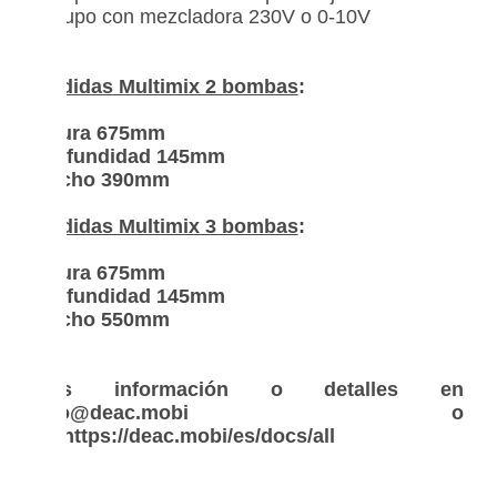
- grupo con mezcladora 230V o 0-10V
Medidas Multimix 2 bombas
:
Altura 675mm
Profundidad 145mm
Ancho 390mm
Medidas Multimix 3 bombas
:
Altura 675mm
Profundidad 145mm
Ancho 550mm
Más información o detalles en
info@deac.mobi o
en https://deac.mobi/es/docs/all