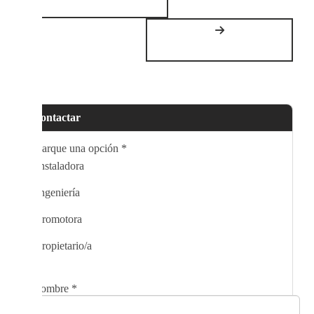
Contactar
Marque una opción
*
Instaladora
Ingeniería
Promotora
Propietario/a
Nombre
*