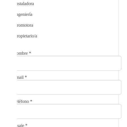
Instaladora
Ingeniería
Promotora
Propietario/a
Nombre
*
Email
*
Teléfono
*
Mensaje
*