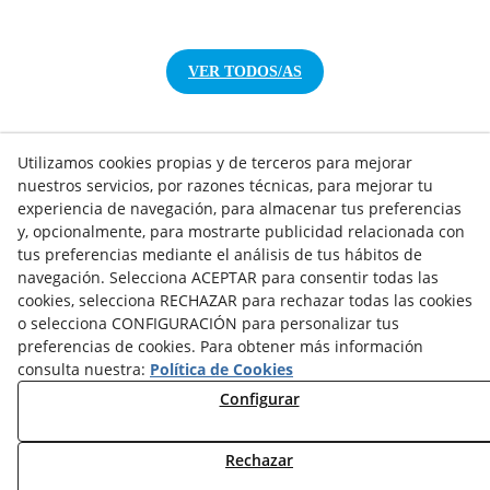
VER TODOS/AS
Utilizamos cookies propias y de terceros para mejorar
nuestros servicios, por razones técnicas, para mejorar tu
NOTICIAS AEROTERMIA
experiencia de navegación, para almacenar tus preferencias
NOTICIAS FOTOVOLTAICA
y, opcionalmente, para mostrarte publicidad relacionada con
tus preferencias mediante el análisis de tus hábitos de
NOTICIAS CLIMATIZACIÓN
navegación. Selecciona ACEPTAR para consentir todas las
NOTICIAS CALEFACCIÓN
cookies, selecciona RECHAZAR para rechazar todas las cookies
NOTICIAS BIOMASA
o selecciona CONFIGURACIÓN para personalizar tus
NOTICIAS VENTILACIÓN
preferencias de cookies. Para obtener más información
NOTICIAS ACS
consulta nuestra:
Política de Cookies
Configurar
TARIFAS FABRICANTES
NOVEDADES
Rechazar
MI CUENTA