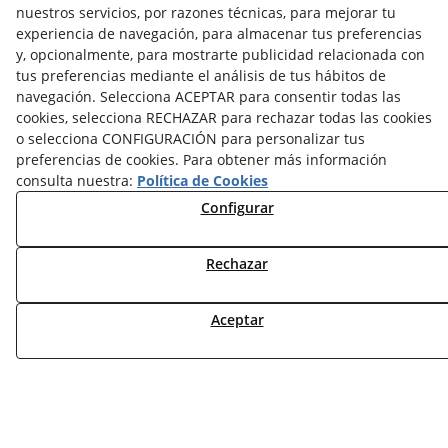
nuestros servicios, por razones técnicas, para mejorar tu
NOTICIAS AEROTERMIA
experiencia de navegación, para almacenar tus preferencias
NOTICIAS FOTOVOLTAICA
y, opcionalmente, para mostrarte publicidad relacionada con
NOTICIAS CLIMATIZACIÓN
tus preferencias mediante el análisis de tus hábitos de
NOTICIAS CALEFACCIÓN
navegación. Selecciona ACEPTAR para consentir todas las
NOTICIAS BIOMASA
cookies, selecciona RECHAZAR para rechazar todas las cookies
NOTICIAS VENTILACIÓN
o selecciona CONFIGURACIÓN para personalizar tus
NOTICIAS ACS
preferencias de cookies. Para obtener más información
consulta nuestra:
Política de Cookies
TARIFAS FABRICANTES
Configurar
NOVEDADES
MI CUENTA
Rechazar
CONTÁCTANOS
Aceptar
DEVOLUCIONES
TRABAJA CON NOSOTROS
¿QUIENES SOMOS?
AVISO LEGAL