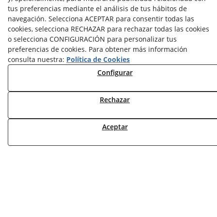
tus preferencias mediante el análisis de tus hábitos de
navegación. Selecciona ACEPTAR para consentir todas las
VER TODOS/AS
cookies, selecciona RECHAZAR para rechazar todas las cookies
o selecciona CONFIGURACIÓN para personalizar tus
preferencias de cookies. Para obtener más información
consulta nuestra:
Política de Cookies
Configurar
NOTICIAS AEROTERMIA
NOTICIAS FOTOVOLTAICA
Rechazar
NOTICIAS CLIMATIZACIÓN
NOTICIAS CALEFACCIÓN
Aceptar
NOTICIAS BIOMASA
NOTICIAS VENTILACIÓN
NOTICIAS ACS
TARIFAS FABRICANTES
NOVEDADES
MI CUENTA